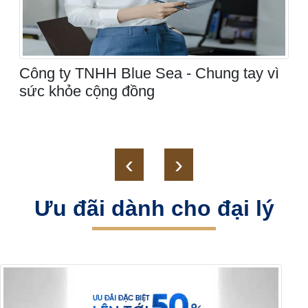
Hoa hậu phong cách Tâm Uyên - Người
đẹp giản dị trong đời thường
‹
›
Ưu đãi dành cho đại lý