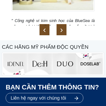
" Công nghệ vi kim sinh học của BlueSea là
công nghệ khiến tôi ấn tượng sâu sắc về khả
‹
›
năng tái tạo trẻ hóa da nhanh chóng, an toàn.
Hana Spa đã, đang rất thành công khi áp dụng
công nghệ này vào trị liệu trẻ hóa cho khách
CÁC HÃNG MỸ PHẨM ĐỘC QUYỀN
hàng."
BS Hồng Cẩm- Thẩm mỹ Hana Vũng
Tàu
BẠN CẦN THÊM THÔNG TIN?
Liên hệ ngay với chúng tôi