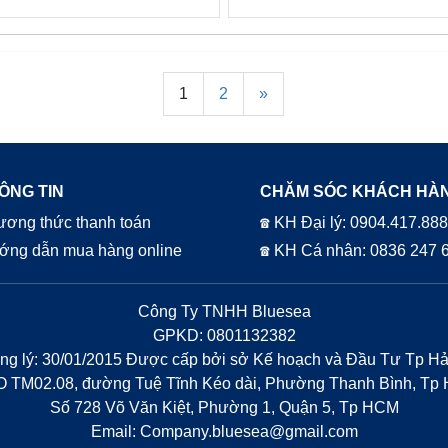
1
2
»
ÔNG TIN
CHĂM SÓC KHÁCH HÀ
ơng thức thanh toán
☎ KH Đại lý: 0904.417.88
ớng dẫn mua hàng online
☎ KH Cá nhân: 0836 247 
Công Ty TNHH Bluesea
GPKD: 0801132382
ăng lý: 30/01/2015 Được cấp bởi sở Kế hoạch và Đầu Tư Tp H
NO TM02.08, đường Tuệ Tĩnh Kéo dài, Phường Thanh Bình, Tp
Số 728 Võ Văn Kiệt, Phường 1, Quận 5, Tp HCM
Email: Company.bluesea@gmail.com