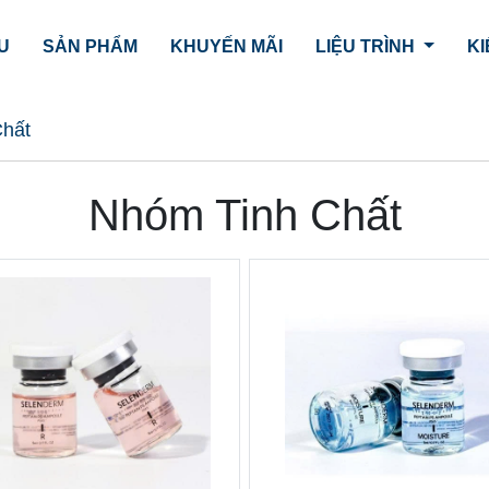
ỆU
SẢN PHẨM
KHUYẾN MÃI
LIỆU TRÌNH
KI
Chất
Nhóm Tinh Chất