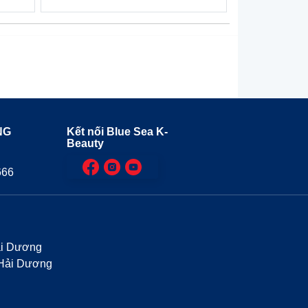
NG
Kết nối Blue Sea K-
Beauty
8
666
ải Dương
 Hải Dương