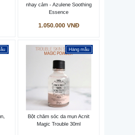
nhạy cảm - Azulene Soothing
Essence
1.050.000 VNĐ
ẫu
Hàng mẫu
ụn,
Bột chăm sóc da mụn Acnit
Magic Trouble 30ml