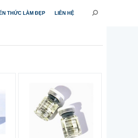
ẾN THỨC LÀM ĐẸP
LIÊN HỆ