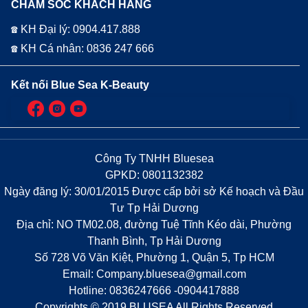
CHĂM SÓC KHÁCH HÀNG
☎ KH Đại lý: 0904.417.888
☎ KH Cá nhân: 0836 247 666
Kết nối Blue Sea K-Beauty
Công Ty TNHH Bluesea
GPKD: 0801132382
Ngày đăng lý: 30/01/2015 Được cấp bởi sở Kế hoạch và Đầu
Tư Tp Hải Dương
Địa chỉ: NO TM02.08, đường Tuệ Tĩnh Kéo dài, Phường
Thanh Bình, Tp Hải Dương
Số 728 Võ Văn Kiệt, Phường 1, Quận 5, Tp HCM
Email: Company.bluesea@gmail.com
Hotline: 0836247666 -0904417888
Copyrights © 2019 BLUSEA All Rights Reserved