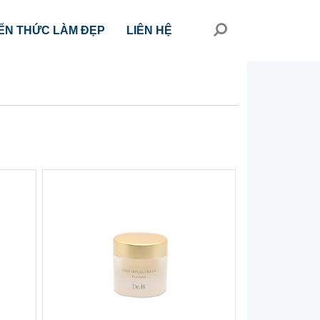
ẾN THỨC LÀM ĐẸP
LIÊN HỆ