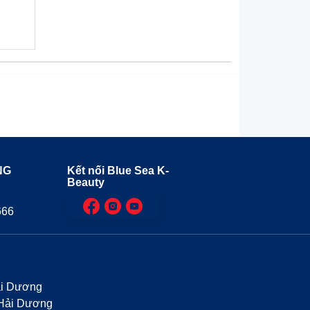
NG
Kết nối Blue Sea K-
Beauty
8
666
ải Dương
 Hải Dương