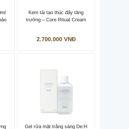
0ml
Kem tái tạo thúc đẩy tăng
bảo
trưởng – Core Ritual Cream
2.700.000 VNĐ
ơng
Gel rửa mặt trắng sáng De:H