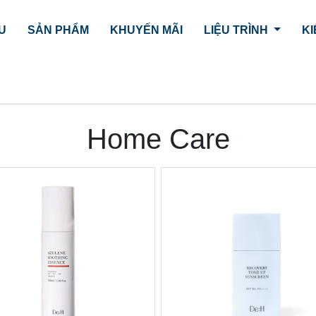
ỆU
SẢN PHẨM
KHUYẾN MÃI
LIỆU TRÌNH
KI
Home Care