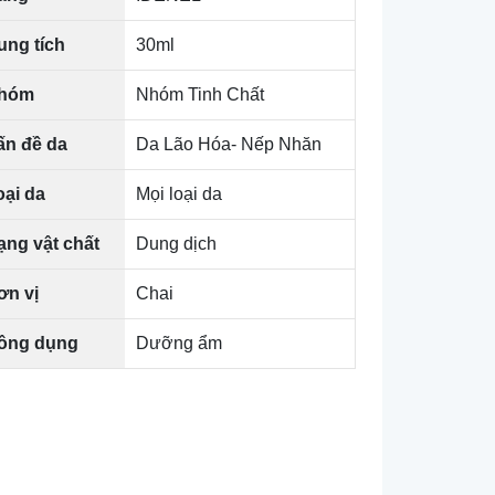
ung tích
30ml
hóm
Nhóm Tinh Chất
ấn đề da
Da Lão Hóa- Nếp Nhăn
oại da
Mọi loại da
ạng vật chất
Dung dịch
ơn vị
Chai
ông dụng
Dưỡng ẩm