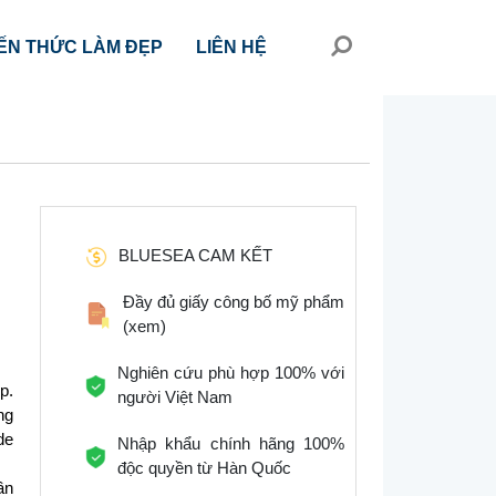
ẾN THỨC LÀM ĐẸP
LIÊN HỆ
BLUESEA CAM KẾT
Đầy đủ giấy công bố mỹ phẩm
(xem)
Nghiên cứu phù hợp 100% với
p.
người Việt Nam
ng
de
Nhập khẩu chính hãng 100%
độc quyền từ Hàn Quốc
ần