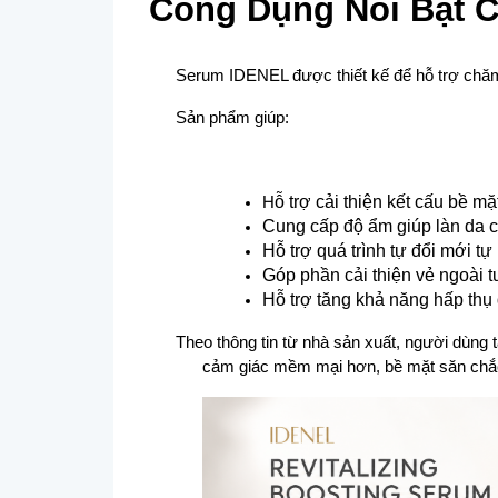
Công Dụng Nổi Bật 
Serum IDENEL được thiết kế để hỗ trợ chăm 
Sản phẩm giúp:
ỗ trợ cải thiện kết cấu bề 
H
C
ung cấp độ ẩm giúp làn da 
H
ỗ trợ quá trình tự đổi mới t
G
óp phần cải thiện vẻ ngoài 
H
ỗ trợ tăng khả năng hấp thụ
Theo thông tin từ nhà sản xuất, người dùng 
cảm giác mềm mại hơn, bề mặt săn chắc