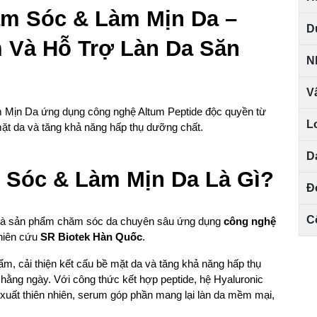
 Sóc & Làm Mịn Da – 
D
 Và Hỗ Trợ Làn Da Săn 
N
V
n Da ứng dụng công nghệ Altum Peptide độc quyền từ 
L
mặt da và tăng khả năng hấp thụ dưỡng chất.
D
Sóc & Làm Mịn Da Là Gì?
Đ
C
 là sản phẩm chăm sóc da chuyên sâu ứng dụng 
công nghệ 
hiên cứu 
SR Biotek Hàn Quốc
.
, cải thiện kết cấu bề mặt da và tăng khả năng hấp thụ 
hằng ngày. Với công thức kết hợp peptide, hệ Hyaluronic 
 xuất thiên nhiên, serum góp phần mang lại làn da mềm mại, 