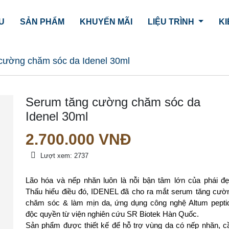
ỆU
SẢN PHẨM
KHUYẾN MÃI
LIỆU TRÌNH
KI
cường chăm sóc da Idenel 30ml
Serum tăng cường chăm sóc da
Idenel 30ml
2.700.000
VNĐ
Lượt xem:
2737
Lão hóa và nếp nhăn luôn là nỗi bận tâm lớn của phái đẹ
Thấu hiểu điều đó, IDENEL đã cho ra mắt serum tăng cườ
chăm sóc & làm mịn da, ứng dụng công nghệ Altum pepti
độc quyền từ viện nghiên cứu SR Biotek Hàn Quốc.
Sản phẩm được thiết kế để hỗ trợ vùng da có nếp nhăn, c