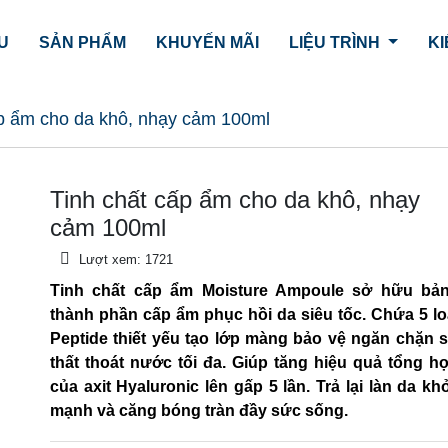
ỆU
SẢN PHẨM
KHUYẾN MÃI
LIỆU TRÌNH
KI
ấp ẩm cho da khô, nhạy cảm 100ml
Tinh chất cấp ẩm cho da khô, nhạy
cảm 100ml
Lượt xem:
1721
Tinh chất cấp ẩm Moisture Ampoule sở hữu bả
thành phần cấp ẩm phục hồi da siêu tốc. Chứa
5 lo
Peptide thiết yếu tạo lớp màng bảo vệ ngăn chặn 
thất thoát nước tối đa. Giúp tăng hiệu quả tổng h
của axit Hyaluronic lên gấp 5 lần.
Trả lại làn da kh
mạnh và căng bóng tràn đầy sức sống.