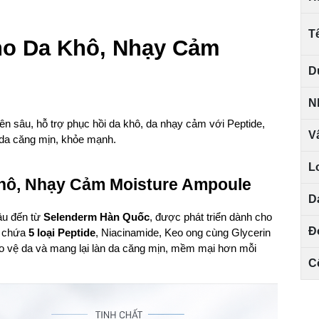
T
o Da Khô, Nhạy Cảm 
D
N
 sâu, hỗ trợ phục hồi da khô, da nhạy cảm với Peptide, 
V
 da căng mịn, khỏe mạnh.
L
hô, Nhạy Cảm Moisture Ampoule
D
u đến từ 
Selenderm Hàn Quốc
, được phát triển dành cho 
Đ
 chứa 
5 loại Peptide
, Niacinamide, Keo ong cùng Glycerin 
o vệ da và mang lại làn da căng mịn, mềm mại hơn mỗi 
C