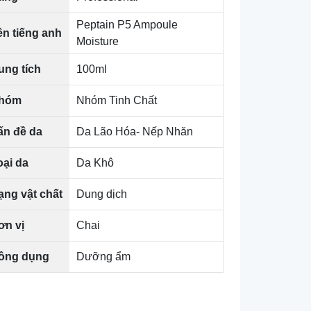
Peptain P5 Ampoule
ên tiếng anh
Moisture
ung tích
100ml
hóm
Nhóm Tinh Chất
ấn đề da
Da Lão Hóa- Nếp Nhăn
oại da
Da Khô
ạng vật chất
Dung dịch
ơn vị
Chai
ông dụng
Dưỡng ẩm