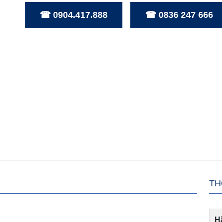
☎ 0904.417.888
☎ 0836 247 666
TH
H