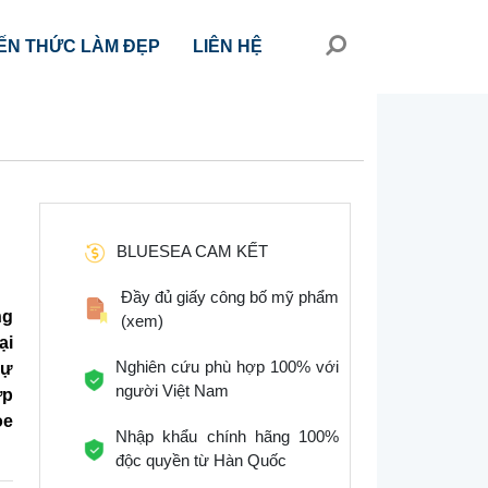
ẾN THỨC LÀM ĐẸP
LIÊN HỆ
BLUESEA CAM KẾT
Đầy đủ giấy công bố mỹ phẩm
ng
(xem)
ại
Nghiên cứu phù hợp 100% với
sự
người Việt Nam
ợp
ỏe
Nhập khẩu chính hãng 100%
độc quyền từ Hàn Quốc