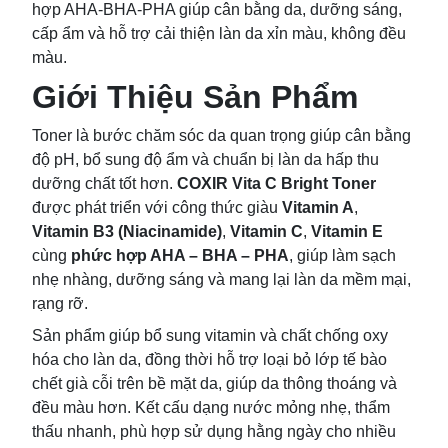
hợp AHA-BHA-PHA giúp cân bằng da, dưỡng sáng,
cấp ẩm và hỗ trợ cải thiện làn da xỉn màu, không đều
màu.
Giới Thiệu Sản Phẩm
Toner là bước chăm sóc da quan trọng giúp cân bằng
độ pH, bổ sung độ ẩm và chuẩn bị làn da hấp thu
dưỡng chất tốt hơn.
COXIR Vita C Bright Toner
được phát triển với công thức giàu
Vitamin A
,
Vitamin B3 (Niacinamide)
,
Vitamin C
,
Vitamin E
cùng
phức hợp AHA – BHA – PHA
, giúp làm sạch
nhẹ nhàng, dưỡng sáng và mang lại làn da mềm mại,
rạng rỡ.
Sản phẩm giúp bổ sung vitamin và chất chống oxy
hóa cho làn da, đồng thời hỗ trợ loại bỏ lớp tế bào
chết già cỗi trên bề mặt da, giúp da thông thoáng và
đều màu hơn. Kết cấu dạng nước mỏng nhẹ, thẩm
thấu nhanh, phù hợp sử dụng hằng ngày cho nhiều