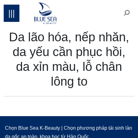
|||
Da lão hóa, nếp nhăn,
da yếu cần phục hồi,
da xỉn màu, lỗ chân
lông to
Chọn Blue Sea K-Beauty | Chọn phương pháp tái sinh làn
da gốc an toàn, khoa học từ Hàn Quốc.