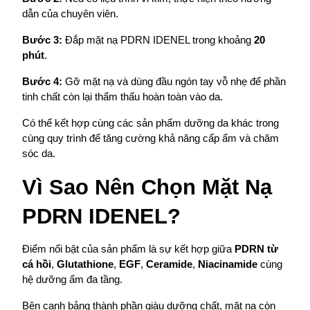
dẫn của chuyên viên.
Bước 3:
 Đắp mặt nạ PDRN IDENEL trong khoảng 
20 
phút
.
Bước 4:
 Gỡ mặt nạ và dùng đầu ngón tay vỗ nhẹ để phần 
tinh chất còn lại thẩm thấu hoàn toàn vào da.
Có thể kết hợp cùng các sản phẩm dưỡng da khác trong 
cùng quy trình để tăng cường khả năng cấp ẩm và chăm 
sóc da.
Vì Sao Nên Chọn Mặt Nạ 
PDRN IDENEL?
Điểm nổi bật của sản phẩm là sự kết hợp giữa 
PDRN từ 
cá hồi
, 
Glutathione
, 
EGF
, 
Ceramide
, 
Niacinamide
 cùng 
hệ dưỡng ẩm đa tầng.
Bên cạnh bảng thành phần giàu dưỡng chất, mặt nạ còn 