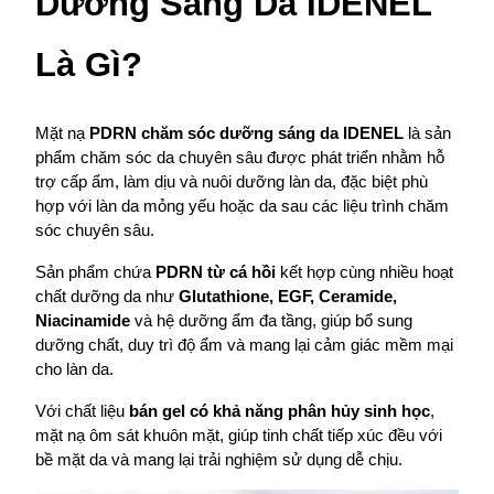
Dưỡng Sáng Da IDENEL 
Là Gì?
Mặt nạ 
PDRN chăm sóc dưỡng sáng da IDENEL
 là sản 
phẩm chăm sóc da chuyên sâu được phát triển nhằm hỗ 
trợ cấp ẩm, làm dịu và nuôi dưỡng làn da, đặc biệt phù 
hợp với làn da mỏng yếu hoặc da sau các liệu trình chăm 
sóc chuyên sâu.
Sản phẩm chứa 
PDRN từ cá hồi
 kết hợp cùng nhiều hoạt 
chất dưỡng da như 
Glutathione, EGF, Ceramide, 
Niacinamide
 và hệ dưỡng ẩm đa tầng, giúp bổ sung 
dưỡng chất, duy trì độ ẩm và mang lại cảm giác mềm mại 
cho làn da.
Với chất liệu 
bán gel có khả năng phân hủy sinh học
, 
mặt nạ ôm sát khuôn mặt, giúp tinh chất tiếp xúc đều với 